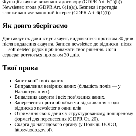
Функції акаунта: виконання договору (GDPR Art. 6(1)(b)).
Newsletter: згода (GDPR Art. 6(1)(a)). Безпека і протидія
зловживанням: законний інтерес (GDPR Art. 6(1)(f)).
Як довго зберігаємо
Дані акаунта: доки існує акаунт, видаляються протягом 30 днів
після видалення акаунта. Записи newsletter: до відписки, після
— soft-deleted рядок щоб поважати твоє рішення. Логи
сервера: ротуються протягом 30 днів.
Твої права
Запит копії твоїх даних.
Виправлення невірних даних (більшість полів — у
Налаштуваннях).
Видалення акаунта і всіх пов’язаних даних.
Заперечення проти обробки чи відкликання згоди —
відписка з newsletter в один клік.
Отримання своїх даних у структурованому, поширеному
форматі для перенесення (GDPR Ст. 20).
Скарга до наглядового органу (у Польщі: UODO,
https://uodo.gov.pl).