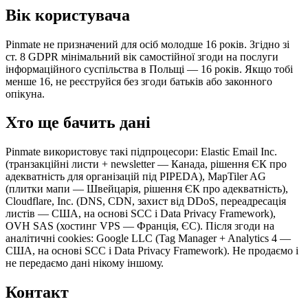
Вік користувача
Pinmate не призначений для осіб молодше 16 років. Згідно зі
ст. 8 GDPR мінімальний вік самостійної згоди на послуги
інформаційного суспільства в Польщі — 16 років. Якщо тобі
менше 16, не реєструйся без згоди батьків або законного
опікуна.
Хто ще бачить дані
Pinmate використовує такі підпроцесори: Elastic Email Inc.
(транзакційні листи + newsletter — Канада, рішення ЄК про
адекватність для організацій під PIPEDA), MapTiler AG
(плитки мапи — Швейцарія, рішення ЄК про адекватність),
Cloudflare, Inc. (DNS, CDN, захист від DDoS, переадресація
листів — США, на основі SCC і Data Privacy Framework),
OVH SAS (хостинг VPS — Франція, ЄС). Після згоди на
аналітичні cookies: Google LLC (Tag Manager + Analytics 4 —
США, на основі SCC і Data Privacy Framework). Не продаємо і
не передаємо дані нікому іншому.
Контакт