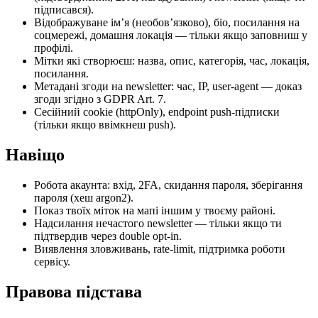
підписався).
Відображуване ім’я (необов’язково), біо, посилання на
соцмережі, домашня локація — тільки якщо заповниш у
профілі.
Мітки які створюєш: назва, опис, категорія, час, локація,
посилання.
Метадані згоди на newsletter: час, IP, user-agent — доказ
згоди згідно з GDPR Art. 7.
Сесійний cookie (httpOnly), endpoint push-підписки
(тільки якщо ввімкнеш push).
Навіщо
Робота акаунта: вхід, 2FA, скидання пароля, зберігання
пароля (хеш argon2).
Показ твоїх міток на мапі іншим у твоєму районі.
Надсилання нечастого newsletter — тільки якщо ти
підтвердив через double opt-in.
Виявлення зловживань, rate-limit, підтримка роботи
сервісу.
Правова підстава