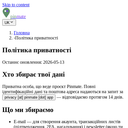
Skip to content
pin
mate
UK
Головна
›
Політика приватності
Політика приватності
Останнє оновлення: 2026-05-13
Хто збирає твої дані
Приватна особа, що веде проєкт Pinmate. Повні
ідентифікаційні дані та поштова адреса надаються на запит за
— відповідаємо протягом 14 днів.
privacy [at] pinmate [dot] app
Що ми збираємо
E-mail — для створення акаунта, транзакційних листів
(підтвердження, 2FA, нагадування) і newsletter (якщо ти